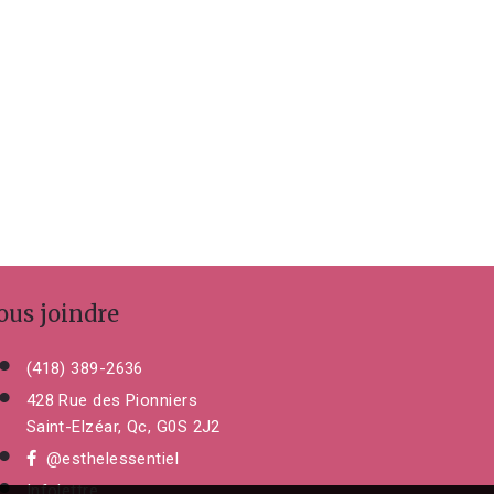
ous joindre
(418) 389-2636
428 Rue des Pionniers
Saint-Elzéar, Qc, G0S 2J2
@esthelessentiel
Infolettre