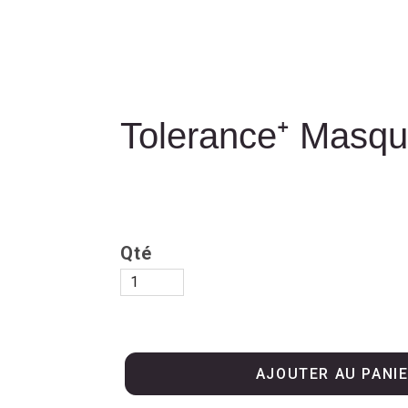
Tolerance⁺ Masque
Qté
AJOUTER AU PANI