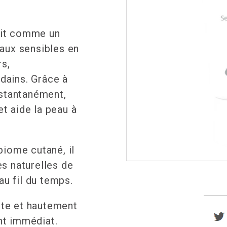
Photorajeunissement
Radiofréquence
git comme un
Microneedling
eaux sensibles en
rs,
Soins du visage Esthederm
dains. Grâce à
Soins du visage Aquafolia
nstantanément,
t aide la peau à
Soin Me Line
Soin Biocompatible Davincia
biome cutané, il
Fils tenseurs et Peeling Thesera
es naturelles de
au fil du temps.
Social
te et hautement
nt immédiat.