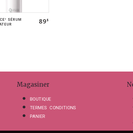
89
CE⁺ SÉRUM
$
ATEUR
Magasiner
N
BOUTIQUE
TERMES CONDITIONS
PANIER