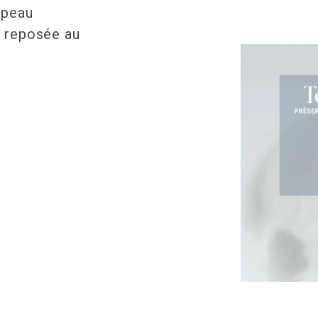
a peau
Infolettre
t reposée au
Facebook