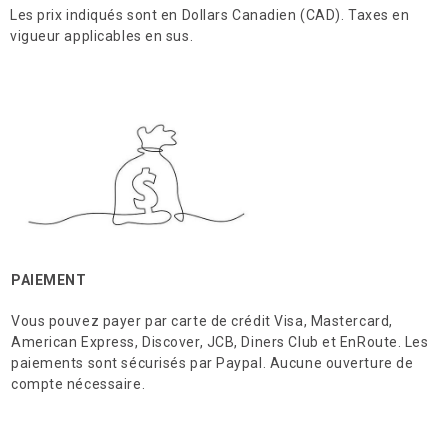
Les prix indiqués sont en Dollars Canadien (CAD). Taxes en
Boutique
vigueur applicables en sus.
Termes & livraison
Mon panier
Services
Consultation et analyse de peau
PAIEMENT
Épilation laser
Vous pouvez payer par carte de crédit Visa, Mastercard,
American Express, Discover, JCB, Diners Club et EnRoute. Les
Soin Bela MD 5-en-1
paiements sont sécurisés par Paypal. Aucune ouverture de
compte nécessaire.
Photorajeunissement
Radiofréquence