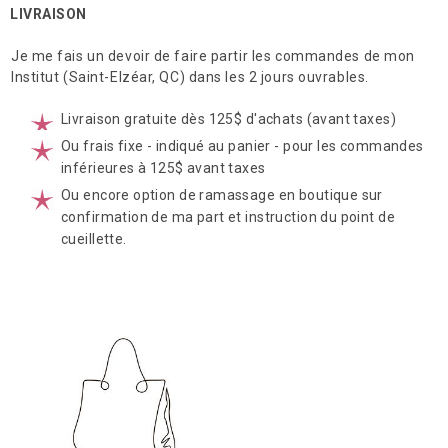
LIVRAISON
Microneedling
Je me fais un devoir de faire partir les commandes de mon
Soins du visage Esthederm
Institut (Saint-Elzéar, QC) dans les 2 jours ouvrables.
Soins du visage Aquafolia
Livraison gratuite dès 125$ d'achats (avant taxes)
Ou frais fixe - indiqué au panier - pour les commandes
Soin Me Line
inférieures à 125$ avant taxes
Ou encore option de ramassage en boutique sur
Soin Biocompatible Davincia
confirmation de ma part et instruction du point de
cueillette.
Fils tenseurs et Peeling Thesera
Social
Infolettre