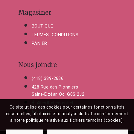
Magasiner
BOUTIQUE
TERMES CONDITIONS
PANIER
Nous joindre
(418) 389-2636
428 Rue des Pionniers
Saint-Elzéar, Qc, G0S 2J2
@esthelessentiel
Ce site utilise des cookies pour certaines fonctionnalités
Infolettre
essentielles, utilitaires et d'analyse du trafic conformément
à notre
politique relative aux fichiers témoins (cookies)
.