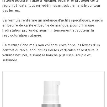
la zone buccale. Il aide à repulper, réparer et protéger cette
région délicate, tout en redéfinissant subtilement le contour
Microneedling
des lèvres.
Soins du visage Esthederm
Sa formule renferme un mélange d’actifs spécifiques, enrichi
en beurre de karité et beurre de mangue, pour offrir une
Soins du visage Aquafolia
hydratation profonde, nourrir intensément et soutenir la
restructuration cutanée.
Soin Me Line
Sa texture riche mais non collante enveloppe les lèvres d’un
Soin Biocompatible Davincia
confort durable, adoucit les ridules verticales et restaure le
volume naturel, laissant la bouche plus lisse, souple et
Fils tenseurs et Peeling Thesera
sublimée.
Social
Infolettre