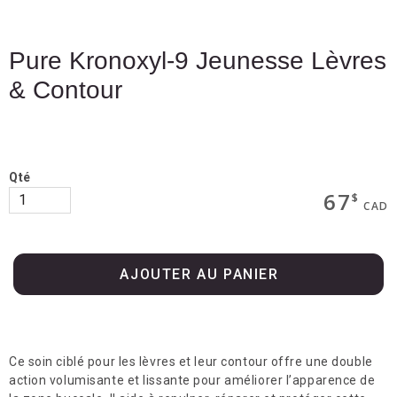
Boutique
Termes & livraison
Pure Kronoxyl-9 Jeunesse Lèvres
& Contour
Mon panier
Services
Qté
67
$
CAD
Consultation et analyse de peau
AJOUTER AU PANIER
Épilation laser
Soin Bela MD 5-en-1
Photorajeunissement
Ce soin ciblé pour les lèvres et leur contour offre une double
action volumisante et lissante pour améliorer l’apparence de
Radiofréquence