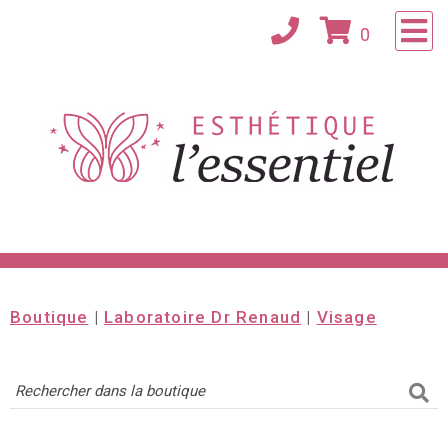
×
0
Accueil
Consultation
À propos
Confidentialité
Contact
Boutique
|
Laboratoire Dr Renaud
|
Visage
Magasinez