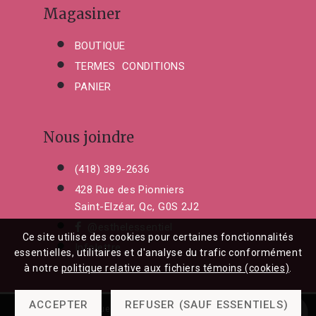
Magasiner
BOUTIQUE
TERMES CONDITIONS
PANIER
Nous joindre
(418) 389-2636
428 Rue des Pionniers
Saint-Elzéar, Qc, G0S 2J2
@esthelessentiel
Ce site utilise des cookies pour certaines fonctionnalités
Infolettre
essentielles, utilitaires et d'analyse du trafic conformément
à notre
politique relative aux fichiers témoins (cookies)
.
ACCEPTER
REFUSER (SAUF ESSENTIELS)
© 2026 Esthétique L'Essentiel |
© Réalisation de
L'Info Graf