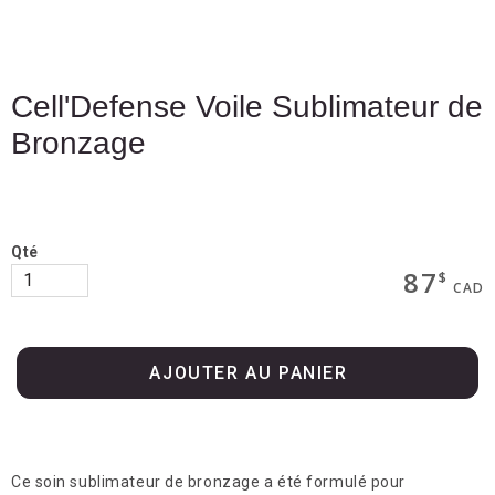
Boutique
Termes & livraison
Cell'Defense Voile Sublimateur de
Mon panier
Bronzage
Services
Qté
87
$
CAD
Consultation et analyse de peau
Épilation laser
AJOUTER AU PANIER
Soin Bela MD 5-en-1
Photorajeunissement
Ce soin sublimateur de bronzage a été formulé pour
Radiofréquence