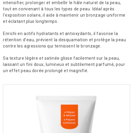
intensifier, prolonger et embellir le hâle naturel de la peau,
tout en convenant à tous les types de peau. Idéal après
Microneedling
l’exposition solaire, il aide à maintenir un bronzage uniforme
et éclatant plus longtemps.
Soins du visage Esthederm
Enrichi en actifs hydratants et antioxydants, il favorise la
Soins du visage Aquafolia
rétention d’eau, prévient la desquamation et protège la peau
contre les agressions qui ternissent le bronzage.
Soin Me Line
Sa texture légère et satinée glisse facilement sur la peau,
Soin Biocompatible Davincia
laissant un fini doux, lumineux et subtilement parfumé, pour
un effet peau dorée prolongé et magnifié.
Fils tenseurs et Peeling Thesera
Social
Infolettre