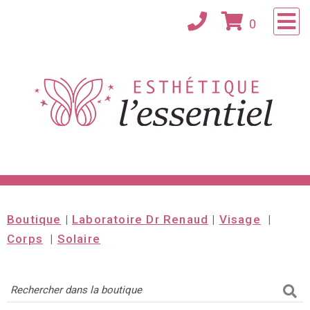
×
0
Accueil
Consultation
À propos
Confidentialité
Contact
Boutique
|
Laboratoire Dr Renaud
|
Visage
|
Corps
|
Solaire
Magasinez