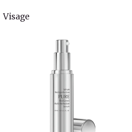
Boutique
Visage
Termes & livraison
Mon panier
Services
Consultation et analyse de peau
Épilation laser
Soin Bela MD 5-en-1
Photorajeunissement
Radiofréquence