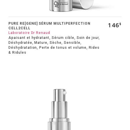
Microneedling
Soins du visage Esthederm
146
PURE RE[GENE] SÉRUM MULTIPERFECTION
$
CELL2CELL
Laboratoire Dr Renaud
Soins du visage Aquafolia
Apaisant et hydratant, Sérum cible, Soin de jour,
Déshydratée, Mature, Sèche, Sensible,
Soin Me Line
Déshydratation, Perte de tonus et volume, Rides
& Ridules
Soin Biocompatible Davincia
Fils tenseurs et Peeling Thesera
Social
Infolettre