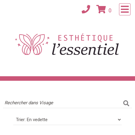
×
0
Accueil
Consultation
À propos
Confidentialité
Contact
Magasinez