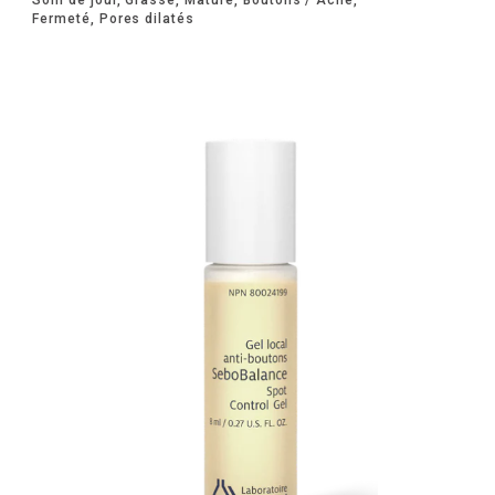
Soin de jour, Grasse, Mature, Boutons / Acné,
Fermeté, Pores dilatés